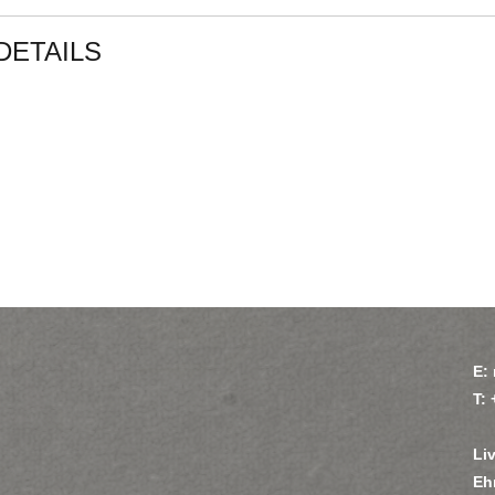
DETAILS
E:
T:
Li
Eh