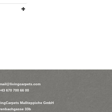
mail@livingcarpets.com
 +43 670 700 66 00
vingCarpets Maßteppiche GmbH
renbachgasse 33b