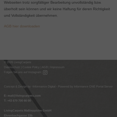
Webseiten trotz sorgfältiger Bearbeitung unvollständig bzw.
überholt sein können und wir keine Haftung für deren Richtigkeit
und Vollständigkeit übernehmen.
AGB hier downloaden
© 2026 LivingCarpets
Datenschutz
|
Cookie Policy
|
AGB
|
Impressum
Folgen Sie uns auf Instagram:
Concept & Design by -
Informance Digital - Powered by Informance ONE Portal Server
E:
mail@livingcarpets.com
T: +43 670 700 66 00
LivingCarpets Maßteppiche GmbH
Ehrenbachgasse 33b