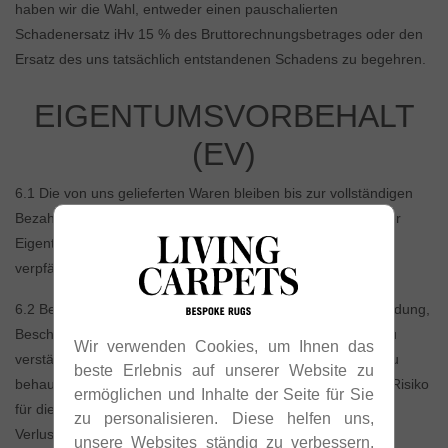
haben wir die Wahl, entweder einen pauschalierten
Schadenersatz iHv 15 % des Bruttorechnungsbetrages oder den
Ersatz des uns tatsächlich entstandenen Schadens zu begehren.
EIGENTUMSVORBEHALT
(EV)
6.1 Die von uns gelieferten Waren bleiben bis zur vollständigen
Bezahlung aller unserer Forderungen aus dem Auftrag unser
Eigentum. Der Kunde darf unter EV stehende Ware weder
verpfänden noch sicherungshalber übereignen.
6.2 Bei Zugriffen Dritter auf Vorbehaltsware (Diebstahl, Pfändung,
Beschlagnahme oä.) ist der Kunde verpflichtet, uns sofort zu
Wir verwenden Cookies, um Ihnen das
verständigen und unser Eigentum dem Dritten gegenüber zu
beste Erlebnis auf unserer Website zu
behaupten und zu bescheinigen. Der Kunde trägt das volle Risiko
ermöglichen und Inhalte der Seite für Sie
für die Vorbehaltsware, insbesondere für deren Untergang,
zu personalisieren. Diese helfen uns,
Verlust oder Beschädigung und damit verbundene Kosten.
unsere Websites ständig zu verbessern.