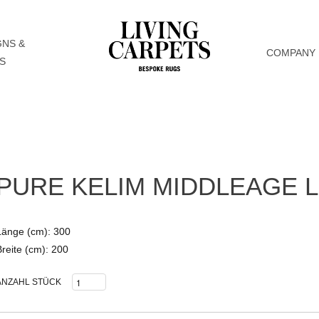
GNS &
COMPANY
S
PURE KELIM MIDDLEAGE L
Länge (cm): 300
Breite (cm): 200
ANZAHL STÜCK