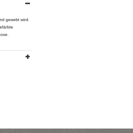
and gewebt wird.
efärbte
kose.