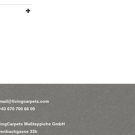
mail@livingcarpets.com
 +43 670 700 66 00
vingCarpets Maßteppiche GmbH
renbachgasse 33b