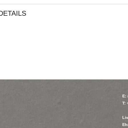
DETAILS
E:
T:
Li
Eh