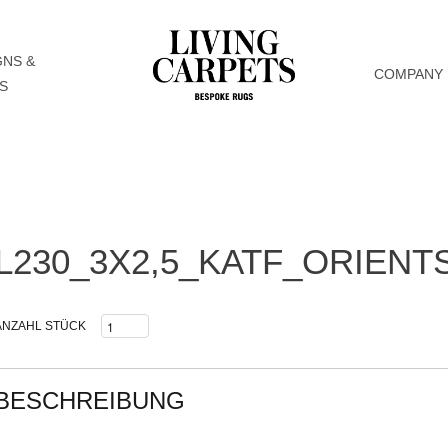
GNS &
COMPANY
S
L230_3X2,5_KATF_ORIENT
ANZAHL STÜCK
BESCHREIBUNG